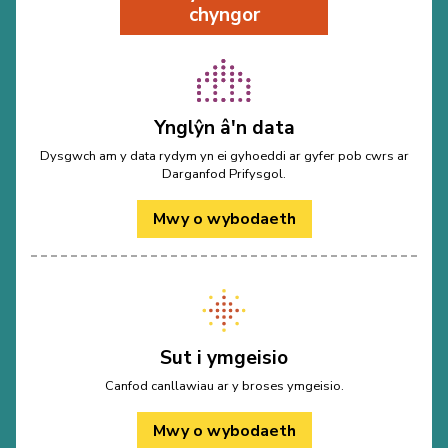
chyngor
Ynglŷn â'n data
Dysgwch am y data rydym yn ei gyhoeddi ar gyfer pob cwrs ar
Darganfod Prifysgol.
Mwy o wybodaeth
Sut i ymgeisio
Canfod canllawiau ar y broses ymgeisio.
Mwy o wybodaeth