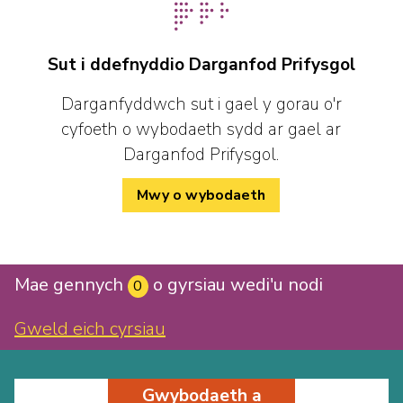
Sut i ddefnyddio Darganfod Prifysgol
Darganfyddwch sut i gael y gorau o'r
cyfoeth o wybodaeth sydd ar gael ar
Darganfod Prifysgol.
Mwy o wybodaeth
Mae gennych
o gyrsiau wedi'u nodi
0
Gweld eich cyrsiau
Gwybodaeth a