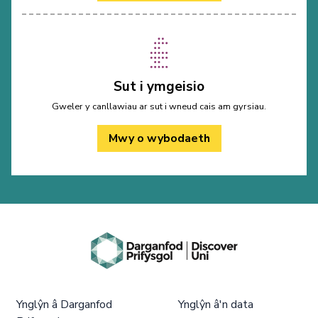
Sut i ymgeisio
Gweler y canllawiau ar sut i wneud cais am gyrsiau.
Mwy o wybodaeth
Ynglŷn â Darganfod
Ynglŷn â'n data