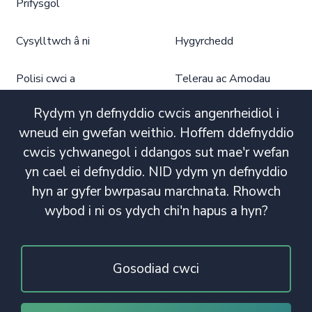
Prifysgol
Cysylltwch â ni
Hygyrchedd
Polisi cwci a
Telerau ac Amodau
phrefiatrwydd
Defnyddio
Rydym yn defnyddio cwcis angenrheidiol i
Dargandod Prifysgol
wneud ein gwefan weithio. Hoffem ddefnyddio
cwcis ychwanegol i ddangos sut mae'r wefan
yn cael ei defnyddio. NID ydym yn defnyddio
hyn ar gyfer bwrpasau marchnata. Rhowch
wybod i ni os ydych chi'n hapus a hyn?
Gosodiad cwci