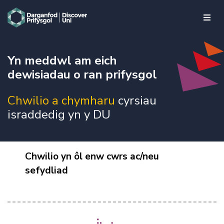
skip to main content
Yn meddwl am eich
dewisiadau o ran prifysgol
Chwilio a chymharu
cyrsiau
israddedig yn y DU
Chwilio yn ôl enw cwrs ac/neu
sefydliad