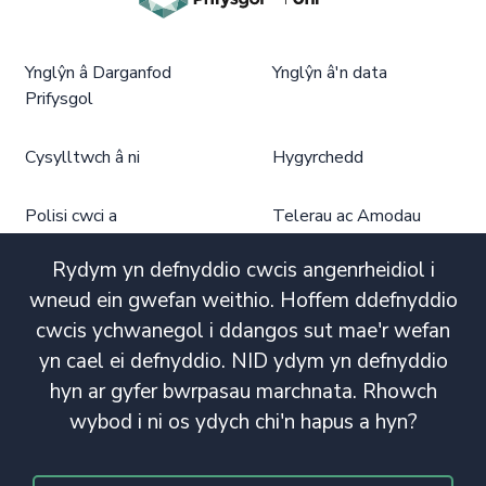
Ynglŷn â Darganfod
Ynglŷn â'n data
Prifysgol
Cysylltwch â ni
Hygyrchedd
Polisi cwci a
Telerau ac Amodau
phrefiatrwydd
Defnyddio
Dargandod Prifysgol
Rydym yn defnyddio cwcis angenrheidiol i
wneud ein gwefan weithio. Hoffem ddefnyddio
cwcis ychwanegol i ddangos sut mae'r wefan
yn cael ei defnyddio. NID ydym yn defnyddio
hyn ar gyfer bwrpasau marchnata. Rhowch
wybod i ni os ydych chi'n hapus a hyn?