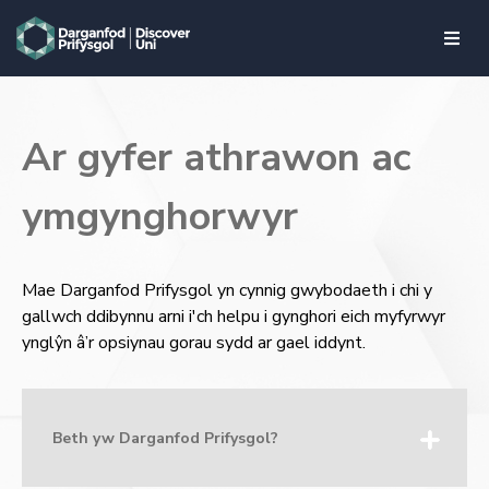
skip to main content
Ar gyfer athrawon ac
ymgynghorwyr
Mae Darganfod Prifysgol yn cynnig gwybodaeth i chi y
gallwch ddibynnu arni i'ch helpu i gynghori eich myfyrwyr
ynglŷn â’r opsiynau gorau sydd ar gael iddynt.
Beth yw Darganfod Prifysgol?