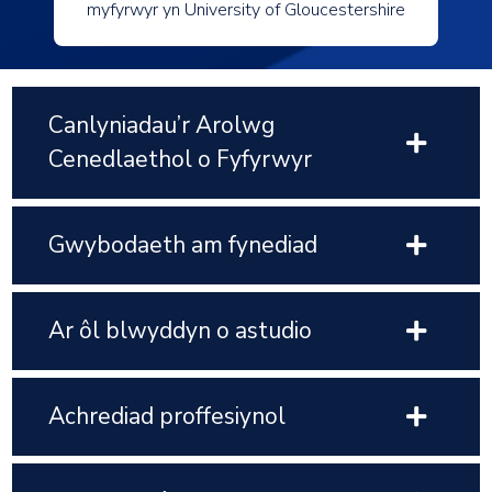
myfyrwyr yn University of Gloucestershire
Canlyniadau’r Arolwg
Cenedlaethol o Fyfyrwyr
Gwybodaeth am fynediad
Ar ôl blwyddyn o astudio
Achrediad proffesiynol