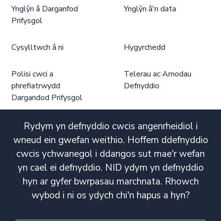
Ynglŷn â Darganfod
Ynglŷn â'n data
Prifysgol
Cysylltwch â ni
Hygyrchedd
Polisi cwci a
Telerau ac Amodau
phrefiatrwydd
Defnyddio
Dargandod Prifysgol
Rydym yn defnyddio cwcis angenrheidiol i
wneud ein gwefan weithio. Hoffem ddefnyddio
cwcis ychwanegol i ddangos sut mae'r wefan
yn cael ei defnyddio. NID ydym yn defnyddio
hyn ar gyfer bwrpasau marchnata. Rhowch
wybod i ni os ydych chi'n hapus a hyn?