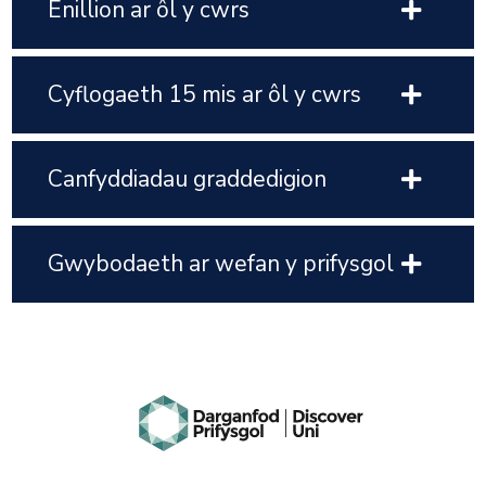
Enillion ar ôl y cwrs
Cyflogaeth 15 mis ar ôl y cwrs
Canfyddiadau graddedigion
Gwybodaeth ar wefan y prifysgol