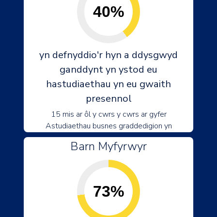
40%
yn defnyddio'r hyn a ddysgwyd
ganddynt yn ystod eu
hastudiaethau yn eu gwaith
presennol
15 mis ar ôl y cwrs y cwrs ar gyfer
Astudiaethau busnes graddedigion yn
Barn Myfyrwyr
73%