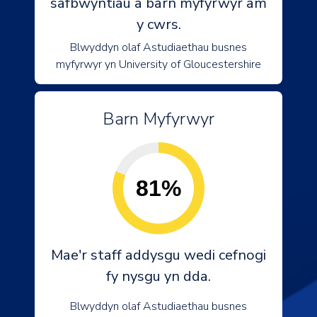
safbwyntiau a barn myfyrwyr am
y cwrs.
Blwyddyn olaf Astudiaethau busnes
myfyrwyr yn University of Gloucestershire
Barn Myfyrwyr
81%
Mae'r staff addysgu wedi cefnogi
fy nysgu yn dda.
Blwyddyn olaf Astudiaethau busnes