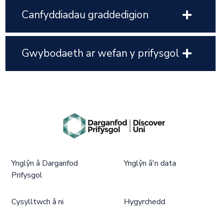
Canfyddiadau graddedigion
Gwybodaeth ar wefan y prifysgol
Ynglŷn â Darganfod
Ynglŷn â'n data
Prifysgol
Cysylltwch â ni
Hygyrchedd