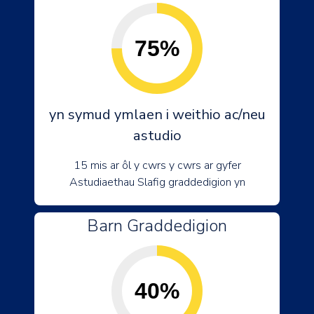
75%
yn symud ymlaen i weithio ac/neu
astudio
15 mis ar ôl y cwrs y cwrs ar gyfer
Astudiaethau Slafig graddedigion yn
Barn Graddedigion
40%