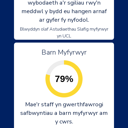
wybodaeth a'r sgiliau rwy'n
meddwl y bydd eu hangen arnaf
ar gyfer fy nyfodol.
Blwyddyn olaf Astudiaethau Slafig myfyrwyr
yn UCL
Barn Myfyrwyr
79%
Mae'r staff yn gwerthfawrogi
safbwyntiau a barn myfyrwyr am
y cwrs.