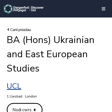
skip to main content
BA (Hons) Ukrainian
and East European
Studies
UCL
1 Lleoliad : London
Nodi cwrs