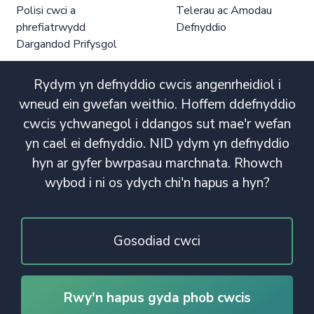
Polisi cwci a
Telerau ac Amodau
phrefiatrwydd
Defnyddio
Dargandod Prifysgol
Rydym yn defnyddio cwcis angenrheidiol i
wneud ein gwefan weithio. Hoffem ddefnyddio
cwcis ychwanegol i ddangos sut mae'r wefan
yn cael ei defnyddio. NID ydym yn defnyddio
hyn ar gyfer bwrpasau marchnata. Rhowch
wybod i ni os ydych chi'n hapus a hyn?
Gosodiad cwci
Rwy'n hapus gyda phob cwcis
© Hawlfraint 2020. Cedwir Pob Hawl