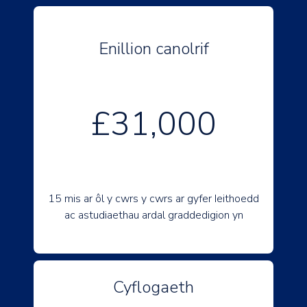
Enillion canolrif
£31,000
15 mis ar ôl y cwrs y cwrs ar gyfer Ieithoedd
ac astudiaethau ardal graddedigion yn
Cyflogaeth