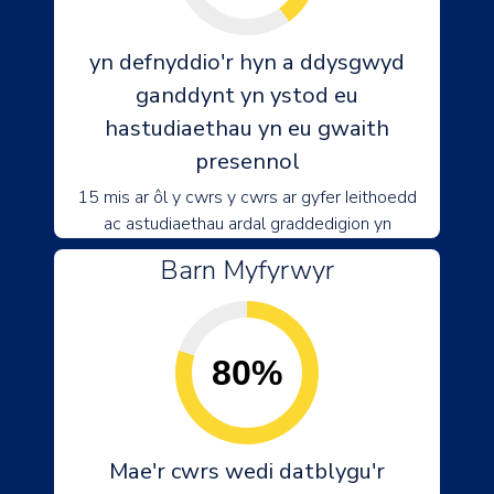
yn defnyddio'r hyn a ddysgwyd
ganddynt yn ystod eu
hastudiaethau yn eu gwaith
presennol
15 mis ar ôl y cwrs y cwrs ar gyfer Ieithoedd
ac astudiaethau ardal graddedigion yn
Barn Myfyrwyr
80%
Mae'r cwrs wedi datblygu'r