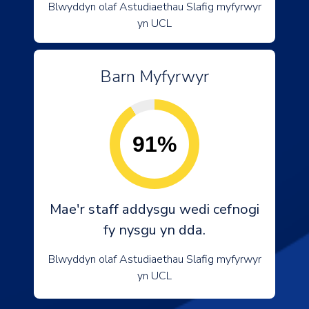
Blwyddyn olaf Astudiaethau Slafig myfyrwyr
yn UCL
Barn Myfyrwyr
91%
Mae'r staff addysgu wedi cefnogi
fy nysgu yn dda.
Blwyddyn olaf Astudiaethau Slafig myfyrwyr
yn UCL