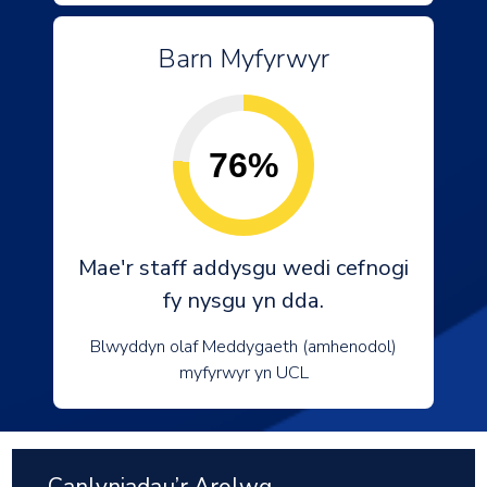
Barn Myfyrwyr
76%
Mae'r staff addysgu wedi cefnogi
fy nysgu yn dda.
Blwyddyn olaf Meddygaeth (amhenodol)
myfyrwyr yn UCL