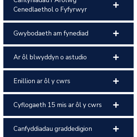
Canlyniadau’r Arolwg
Cenedlaethol o Fyfyrwyr
Gwybodaeth am fynediad
Ar ôl blwyddyn o astudio
Enillion ar ôl y cwrs
Cyflogaeth 15 mis ar ôl y cwrs
Canfyddiadau graddedigion