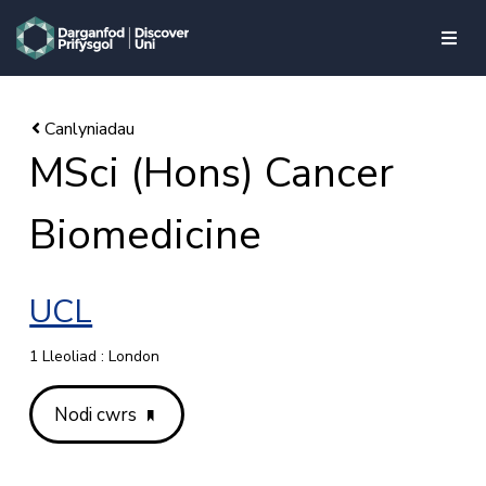
skip to main content
MSci (Hons) Cancer
Biomedicine
UCL
1 Lleoliad : London
Nodi cwrs