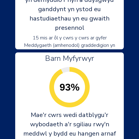
ganddynt yn ystod eu
hastudiaethau yn eu gwaith
presennol
15 mis ar ôl y cwrs y cwrs ar gyfer
Meddygaeth (amhenodol) graddedigion yn
Barn Myfyrwyr
93%
Mae'r cwrs wedi datblygu'r
wybodaeth a'r sgiliau rwy'n
meddwl y bydd eu hangen arnaf