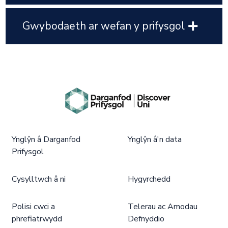
Gwybodaeth ar wefan y prifysgol
Ynglŷn â Darganfod
Ynglŷn â'n data
Prifysgol
Cysylltwch â ni
Hygyrchedd
Polisi cwci a
Telerau ac Amodau
phrefiatrwydd
Defnyddio