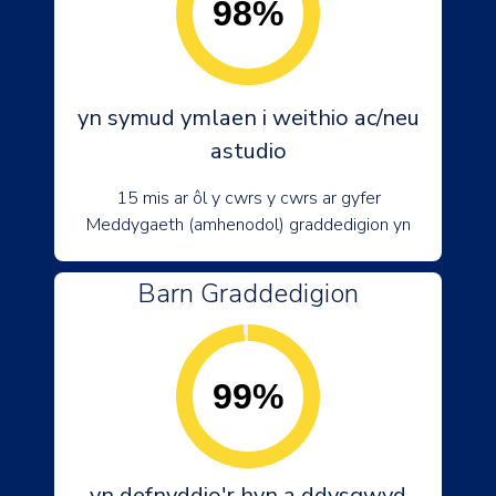
98%
yn symud ymlaen i weithio ac/neu
astudio
15 mis ar ôl y cwrs y cwrs ar gyfer
Meddygaeth (amhenodol) graddedigion yn
Barn Graddedigion
99%
yn defnyddio'r hyn a ddysgwyd