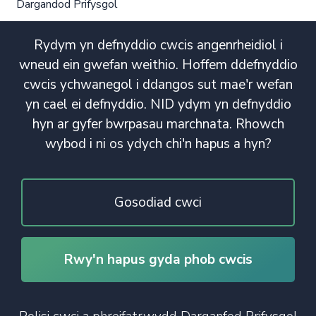
Dargandod Prifysgol
Rydym yn defnyddio cwcis angenrheidiol i
wneud ein gwefan weithio. Hoffem ddefnyddio
cwcis ychwanegol i ddangos sut mae'r wefan
yn cael ei defnyddio. NID ydym yn defnyddio
hyn ar gyfer bwrpasau marchnata. Rhowch
wybod i ni os ydych chi'n hapus a hyn?
Gosodiad cwci
Rwy'n hapus gyda phob cwcis
© Hawlfraint 2020. Cedwir Pob Hawl