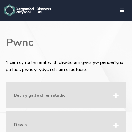
skip to main content
Pwnc
Y cam cyntaf yn aml wrth chwilio am gwrs yw penderfynu
pa faes pwnc yr ydych chi am ei astudio.
Beth y gallwch ei astudio
Dewis