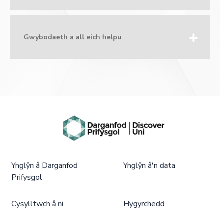
Gwybodaeth a all eich helpu
Ynglŷn â Darganfod
Ynglŷn â'n data
Prifysgol
Cysylltwch â ni
Hygyrchedd