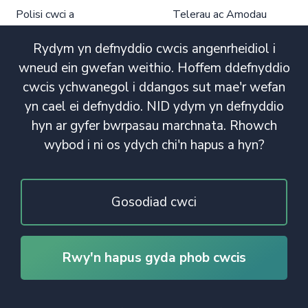
Polisi cwci a
Telerau ac Amodau
phrefiatrwydd
Defnyddio
Dargandod Prifysgol
Rydym yn defnyddio cwcis angenrheidiol i
wneud ein gwefan weithio. Hoffem ddefnyddio
cwcis ychwanegol i ddangos sut mae'r wefan
yn cael ei defnyddio. NID ydym yn defnyddio
hyn ar gyfer bwrpasau marchnata. Rhowch
wybod i ni os ydych chi'n hapus a hyn?
Gosodiad cwci
Rwy'n hapus gyda phob cwcis
© Hawlfraint 2020. Cedwir Pob Hawl